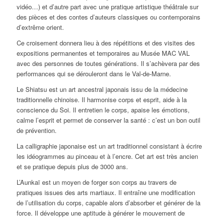
vidéo…) et d’autre part avec une pratique artistique théâtrale sur
des pièces et des contes d’auteurs classiques ou contemporains
d’extrême orient.
Ce croisement donnera lieu à des répétitions et des visites des
expositions permanentes et temporaires au Musée MAC VAL
avec des personnes de toutes générations. Il s’achèvera par des
performances qui se dérouleront dans le Val-de-Marne.
Le S
hiats
u est un art ancestral japonais issu de la médecine
traditionnelle chinoise. Il harmonise corps et esprit, aide à la
conscience du Soi. Il entretien le corps, apaise les émotions,
calme l
’
esprit et permet de conserver la santé
: c
’
est un bon outil
de prévention.
La calligraphie japonaise est un art traditionnel consistant à écrire
les idéogrammes au pinceau et à l’encre. Cet art est tr
è
s ancien
et se pratique depuis plus de 3000 ans.
L’Aunkaï est un moyen de forger son corps au travers de
pratiques issues des arts martiaux. Il entraîne une modification
de l
’
utilisation du corps, capable alors d
’
absorber et générer de la
force. Il développe une aptitude à générer le mouvement de