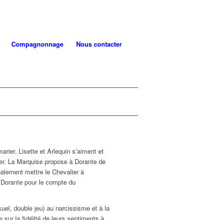
Compagnonnage
Nous contacter
rier. Lisette et Arlequin s’aiment et
ier. La Marquise propose à Dorante de
également mettre le Chevalier à
t Dorante pour le compte du
uel, double jeu) au narcissisme et à la
e sur la fidélité de leurs sentiments à