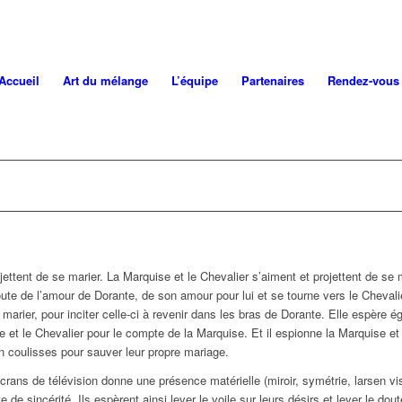
Accueil
Art du mélange
L’équipe
Partenaires
Rendez-vous
ttent de se marier. La Marquise et le Chevalier s’aiment et projettent de se ma
ute de l’amour de Dorante, de son amour pour lui et se tourne vers le Cheval
 marier, pour inciter celle-ci à revenir dans les bras de Dorante. Elle espère 
 et le Chevalier pour le compte de la Marquise. Et il espionne la Marquise e
en coulisses pour sauver leur propre mariage.
rans de télévision donne une présence matérielle (miroir, symétrie, larsen vis
e sincérité. Ils espèrent ainsi lever le voile sur leurs désirs et lever le dout