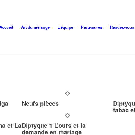
Accueil
Art du mélange
L’équipe
Partenaires
Rendez-vous
lga
Neufs pièces
Diptyqu
tabac e
na et La
Diptyque 1 L’ours et la
demande en mariage