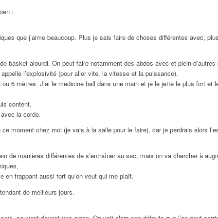
ien :
ues que j’aime beaucoup. Plus je sais faire de choses différentes avec, plus j
n de basket alourdi. On peut faire notamment des abdos avec et plein d’autres
appelle l’explosivité (pour aller vite, la vitesse et la puissance).
u 6 mètres. J’ai le medicine ball dans une main et je le jette le plus fort et
suis content.
 avec la corde.
e moment chez moi (je vais à la salle pour le faire), car je perdrais alors l’
ein de manières différentes de s’entraîner au sac, mais on va chercher à augm
niques,
e en frappant aussi fort qu’on veut qui me plaît.
ttendant de meilleurs jours.
seul, souvent devant une glace. On voit alors ses défauts que l’on peut corrig