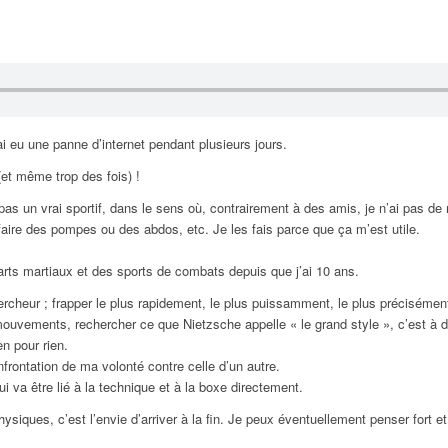
i eu une panne d’internet pendant plusieurs jours.
 (et même trop des fois) !
 pas un vrai sportif, dans le sens où, contrairement à des amis, je n’ai pas de 
faire des pompes ou des abdos, etc. Je les fais parce que ça m’est utile.
s arts martiaux et des sports de combats depuis que j’ai 10 ans.
heur ; frapper le plus rapidement, le plus puissamment, le plus précisément 
s mouvements, rechercher ce que Nietzsche appelle « le grand style », c’est à
en pour rien.
nfrontation de ma volonté contre celle d’un autre.
i va être lié à la technique et à la boxe directement.
ysiques, c’est l’envie d’arriver à la fin. Je peux éventuellement penser for