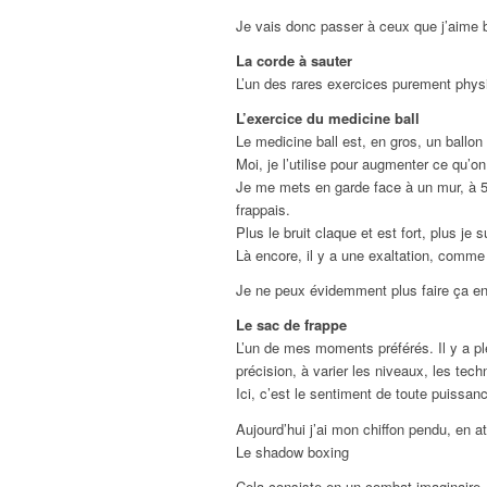
Je vais donc passer à ceux que j’aime b
La corde à sauter
L’un des rares exercices purement physiq
L’exercice du medicine ball
Le medicine ball est, en gros, un ballo
Moi, je l’utilise pour augmenter ce qu’on 
Je me mets en garde face à un mur, à 5 o
frappais.
Plus le bruit claque et est fort, plus je 
Là encore, il y a une exaltation, comme
Je ne peux évidemment plus faire ça en c
Le sac de frappe
L’un de mes moments préférés. Il y a pl
précision, à varier les niveaux, les tech
Ici, c’est le sentiment de toute puissanc
Aujourd’hui j’ai mon chiffon pendu, en a
Le shadow boxing
Cela consiste en un combat imaginaire, 