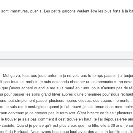
ont immatures, puérils. Les petits garçons veulent être les plus forts à la b
Moi ça va, tous ces jours enfermé je ne vois pas le temps passer, j’ai toujour
it pas tous les matins, je suis descendu chercher un escabeaudans ma cave e
 que j’avais acheté quand je me suis marié en 1983. nous n’avions pas de télé 
enu pour passer les soirs grand hiver auprès d’une cheminée pour nous réchauf
vions tout simplement passer plusieurs heures dessus, des supers moments , r
. je suis resté nostalgique quand je l’ai trouvé ,je lais tenue dans mes mains, 
n cerveaux je ne croyais pas le retrouver. C’est bizarre ça faisait plusieurs
le trouver je sais pas comment il cest trouvé en haut. je l’ai dépoussiérée ains
société. Quand je pense qu’il est plus vieux que ma fille, elle à 36 ans. je s
mené du Portugal. Nous avons beaucoup joué avec des amis la famille etc , je 