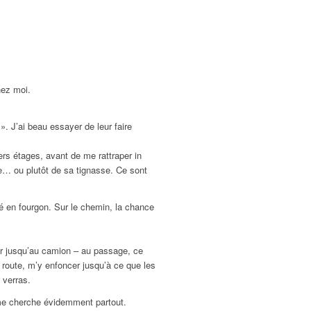
hez moi.
 ». J’ai beau essayer de leur faire
iers étages, avant de me rattraper in
ne… ou plutôt de sa tignasse. Ce sont
né en fourgon. Sur le chemin, la chance
rir jusqu’au camion – au passage, ce
a route, m’y enfoncer jusqu’à ce que les
 verras.
 me cherche évidemment partout.