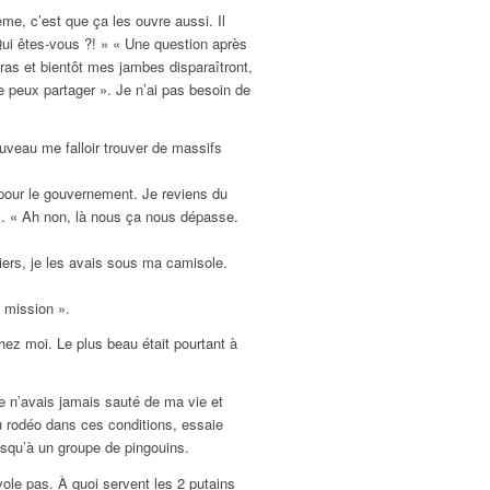
me, c’est que ça les ouvre aussi. Il
 Qui êtes-vous ?! » « Une question après
bras et bientôt mes jambes disparaîtront,
e peux partager ». Je n’ai pas besoin de
ouveau me falloir trouver de massifs
 pour le gouvernement. Je reviens du
». « Ah non, là nous ça nous dépasse.
ers, je les avais sous ma camisole.
 mission ».
hez moi. Le plus beau était pourtant à
 n’avais jamais sauté de ma vie et
u rodéo dans ces conditions, essaie
jusqu’à un groupe de pingouins.
vole pas. À quoi servent les 2 putains