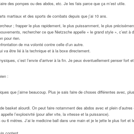
faire des pompes ou des abdos, etc. Je les fais parce que ça m’est utile.
s arts martiaux et des sports de combats depuis que j’ai 10 ans.
heur ; frapper le plus rapidement, le plus puissamment, le plus précisément 
s mouvements, rechercher ce que Nietzsche appelle « le grand style », c’est à
en pour rien.
nfrontation de ma volonté contre celle d’un autre.
i va être lié à la technique et à la boxe directement.
ysiques, c’est l’envie d’arriver à la fin. Je peux éventuellement penser for
ien :
ues que j’aime beaucoup. Plus je sais faire de choses différentes avec, plus j
n de basket alourdi. On peut faire notamment des abdos avec et plein d’autres
appelle l’explosivité (pour aller vite, la vitesse et la puissance).
u 6 mètres. J’ai le medicine ball dans une main et je le jette le plus fort et
suis content.