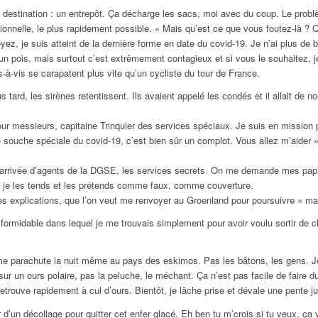
destination : un entrepôt. Ça décharge les sacs, moi avec du coup. Le problè
 rationnelle, le plus rapidement possible. « Mais qu’est ce que vous foutez-là ?
yez, je suis atteint de la dernière forme en date du covid-19. Je n’ai plus de 
’un pois, mais surtout c’est extrêmement contagieux et si vous le souhaitez, j
-à-vis se carapatent plus vite qu’un cycliste du tour de France.
 tard, les sirènes retentissent. Ils avaient appelé les condés et il allait de n
ur messieurs, capitaine Trinquier des services spéciaux. Je suis en mission
 souche spéciale du covid-19, c’est bien sûr un complot. Vous allez m’aider 
’arrivée d’agents de la DGSE, les services secrets. On me demande mes papi
t, je les tends et les prétends comme faux, comme couverture.
s explications, que l’on veut me renvoyer au Groenland pour poursuivre « ma
 formidable dans lequel je me trouvais simplement pour avoir voulu sortir de c
e parachute la nuit même au pays des eskimos. Pas les bâtons, les gens. Je
r un ours polaire, pas la peluche, le méchant. Ça n’est pas facile de faire d
retrouve rapidement à cul d’ours. Bientôt, je lâche prise et dévale une pente 
 d’un décollage pour quitter cet enfer glacé. Eh ben tu m’crois si tu veux, ça 