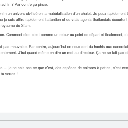
 machin ? Par contre ça pince.
 enfin un univers civilisé en la matérialisation d’un chalet. Je peux rapidement 
 je suis attire rapidement l’attention et de vrais agents thaïlandais écourtent
e royaume de Siam.
son. Comment dire, c’est comme un retour au point de départ et finalement, c’
 pas mauvaise. Par contre, aujourd’hui on nous sert du hachis aux cancrelats
tentement. J’irai quand même en dire un mot au directeur. Ça ne se fait pas
 … je ne sais pas ce que c’est, des espèces de calmars à pattes, c’est excell
 tu verras !