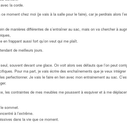
 avec la corde.
e moment chez moi (je vais à la salle pour le faire), car je perdrais alors l’
ein de manières différentes de s’entraîner au sac, mais on va chercher à augm
niques,
e en frappant aussi fort qu’on veut qui me plaît.
ttendant de meilleurs jours.
seul, souvent devant une glace. On voit alors ses défauts que l’on peut corrig
cifiques. Pour ma part, je vais écrire des enchaînements que je veux intégrer 
es perfectionner. Je vais le faire en lien avec mon entrainement au sac. C’es
ger.
lace, les contraintes de mes meubles me poussent à esquiver et à me déplacer
t le sommet.
oncentré à l’extrême.
ouissives dans la vie que ce moment.