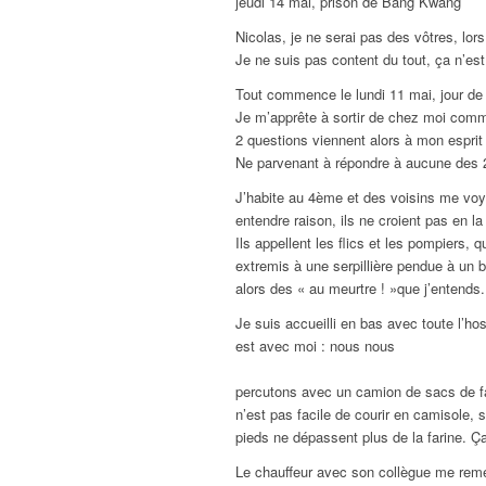
jeudi 14 mai, prison de Bang Kwang
Nicolas, je ne serai pas des vôtres, lors
Je ne suis pas content du tout, ça n’est
Tout commence le lundi 11 mai, jour de la
Je m’apprête à sortir de chez moi comme
2 questions viennent alors à mon esprit
Ne parvenant à répondre à aucune des 2, 
J’habite au 4ème et des voisins me voyant
entendre raison, ils ne croient pas en l
Ils appellent les flics et les pompiers, 
extremis à une serpillière pendue à un b
alors des « au meurtre ! »que j’entends.
Je suis accueilli en bas avec toute l’h
est avec moi : nous nous
percutons avec un camion de sacs de far
n’est pas facile de courir en camisole, s
pieds ne dépassent plus de la farine. Ça 
Le chauffeur avec son collègue me reme