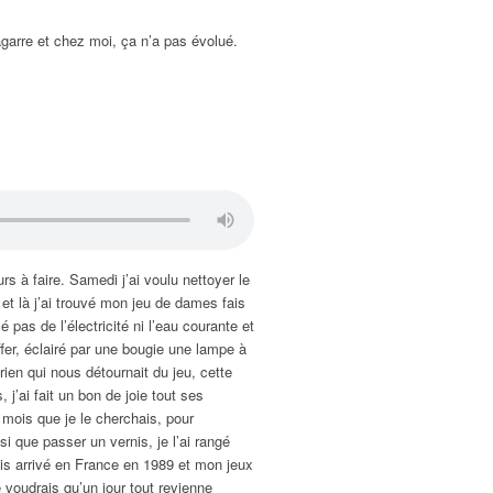
agarre et chez moi, ça n’a pas évolué.
s à faire. Samedi j’ai voulu nettoyer le
t là j’ai trouvé mon jeu de dames fais
pas de l’électricité ni l’eau courante et
fer, éclairé par une bougie une lampe à
ien qui nous détournait du jeu, cette
j’ai fait un bon de joie tout ses
 mois que je le cherchais, pour
i que passer un vernis, je l’ai rangé
uis arrivé en France en 1989 et mon jeux
voudrais qu’un jour tout revienne