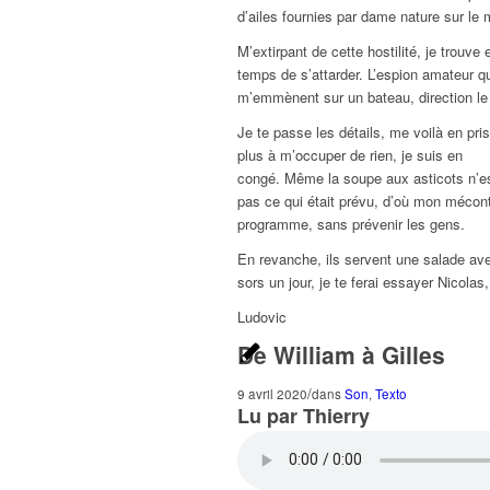
d’ailes fournies par dame nature sur le
M’extirpant de cette hostilité, je trouve
temps de s’attarder. L’espion amateur que
m’emmènent sur un bateau, direction l
Je te passe les détails, me voilà en pri
plus à m’occuper de rien, je suis en
congé. Même la soupe aux asticots n’est
pas ce qui était prévu, d’où mon mécon
programme, sans prévenir les gens.
En revanche, ils servent une salade avec
sors un jour, je te ferai essayer Nicolas,
Ludovic
De William à Gilles
/
9 avril 2020
dans
Son
,
Texto
Lu par Thierry