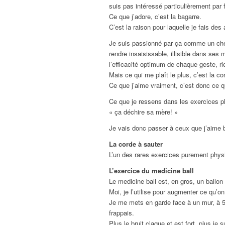
suis pas intéressé particulièrement par 
Ce que j’adore, c’est la bagarre.
C’est la raison pour laquelle je fais de
Je suis passionné par ça comme un cherc
rendre insaisissable, illisible dans se
l’efficacité optimum de chaque geste, ri
Mais ce qui me plaît le plus, c’est la co
Ce que j’aime vraiment, c’est donc ce qu
Ce que je ressens dans les exercices ph
« ça déchire sa mère! »
Je vais donc passer à ceux que j’aime b
La corde à sauter
L’un des rares exercices purement physiq
L’exercice du medicine ball
Le medicine ball est, en gros, un ballo
Moi, je l’utilise pour augmenter ce qu’on 
Je me mets en garde face à un mur, à 5 o
frappais.
Plus le bruit claque et est fort, plus je 