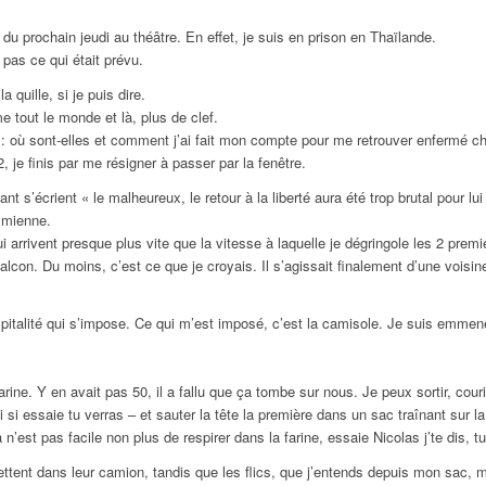
 du prochain jeudi au théâtre. En effet, je suis en prison en Thaïlande.
 pas ce qui était prévu.
 quille, si je puis dire.
 tout le monde et là, plus de clef.
 : où sont-elles et comment j’ai fait mon compte pour me retrouver enfermé c
je finis par me résigner à passer par la fenêtre.
 s’écrient « le malheureux, le retour à la liberté aura été trop brutal pour lui
a mienne.
qui arrivent presque plus vite que la vitesse à laquelle je dégringole les 2 prem
alcon. Du moins, c’est ce que je croyais. Il s’agissait finalement d’une voisi
ospitalité qui s’impose. Ce qui m’est imposé, c’est la camisole. Je suis emme
ine. Y en avait pas 50, il a fallu que ça tombe sur nous. Je peux sortir, cou
i si essaie tu verras – et sauter la tête la première dans un sac traînant sur l
n’est pas facile non plus de respirer dans la farine, essaie Nicolas j’te dis, tu
ttent dans leur camion, tandis que les flics, que j’entends depuis mon sac,