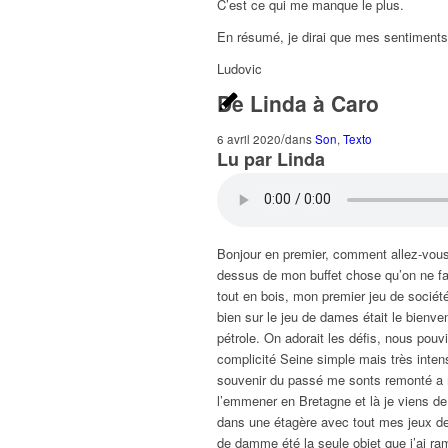
C’est ce qui me manque le plus.
En résumé, je dirai que mes sentiments s
Ludovic
De Linda à Caro
/
6 avril 2020
dans
Son
,
Texto
Lu par Linda
Bonjour en premier, comment allez-vous. 
dessus de mon buffet chose qu’on ne fa
tout en bois, mon premier jeu de société
bien sur le jeu de dames était le bienv
pétrole. On adorait les défis, nous pou
complicité Seine simple mais très intense
souvenir du passé me sonts remonté a mo
l’emmener en Bretagne et là je viens de 
dans une étagère avec tout mes jeux de 
de damme été la seule objet que j’ai ra