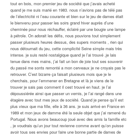
tout en bois, mon premier jeu de société que j’avais acheté
quand je me suis marié en 1983. nous n’avions pas de télé pas
de l’électricité ni l’eau courante et bien sur le jeu de dames était
le bienvenu pour passer les soirs grand hiver auprès d’une
cheminée pour nous réchauffer, éclairé par une bougie une lampe
à pétrole. On adorait les défis, nous pouvions tout simplement
passer plusieurs heures dessus, des supers moments , rien qui
nous détournait du jeu, cette complicité Seine simple mais très
intense. je suis resté nostalgique quand je l’ai trouvé ,je lais
tenue dans mes mains, j’ai fait un bon de joie tout ses souvenir
du passé me sonts remonté a mon cerveaux je ne croyais pas le
retrouver. C’est bizarre ça faisait plusieurs mois que je le
cherchais, pour l’emmener en Bretagne et là je viens de le
trouver je sais pas comment il cest trouvé en haut. je l’ai
dépoussiérée ainsi que passer un vernis, je l’ai rangé dans une
étagère avec tout mes jeux de société. Quand je pense qu’il est
plus vieux que ma fille, elle à 36 ans. je suis arrivé en France en
1989 et mon jeux de damme été la seule objet que j’ai ramené du
Portugal. Nous avons beaucoup joué avec des amis la famille etc
, je voudrais qu’un jour tout revienne comme avant qu’on puisse
avoir tous ses envies pour faire une bonne partie de dames de