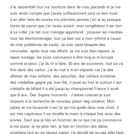
J’ai rassemblé tout ma nouriture dans de mes placards et je me
suis rendu compte que j’avais suffisamment pour un bon mois
s’en aller faire de course ma première pensée j’en ai eu presque
honte de savoir que j’en avais autant. mon congélateur il est bon
à se vider. j’ai fait mon ménage approfondi , pousser les meubles
tous les électroménager, tout ça bien sûr à mon rythme à cause
de mes problèmes de santé. Je suis resté bloquée des
cervicales, après tous ces efforts .je me suis bien reposé ,le
repos soulage. les jours commence à être long je m’occupe
comme je peux, j’ai du tri à faire, 30 ans de souvenirs, tout sa va
finir dans des carton .j’ai du mal à m’en séparée car j’ai des
affaires de mes enfants, des peluches, des cahiers scolaires,
des médailles gagné par mon fils, il jouet au foot et surtout c’est
médaille de billard il a été jusqu’au championnat France il avait
que 8 ans. Des Supers moments . J’adore cuisiner je suis
toujours à la recherche de nouveau plaisir deg ustative. Mon
palais et ma boussole c’est lui qui me guide dans mes choix ,il
est très capricieux il se réveille le matin à chaque fois avec des
envies. Sauf que je fais en fonction de ce que j’ai ça commence
à me plaire, je ne jette rien, je fais en fonction des dates
prioritaire tout en se faisant plaisir. j’ai décidé de ne pas aller faire