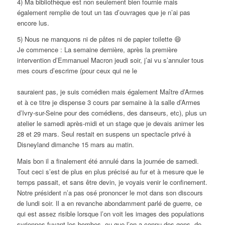
4) Ma bibliothèque est non seulement bien fournie mais
également remplie de tout un tas d’ouvrages que je n’ai pas
encore lus.
5) Nous ne manquons ni de pâtes ni de papier toilette 😄
Je commence : La semaine dernière, après la première
intervention d’Emmanuel Macron jeudi soir, j’ai vu s’annuler tous
mes cours d’escrime (pour ceux qui ne le
sauraient pas, je suis comédien mais également Maître d’Armes
et à ce titre je dispense 3 cours par semaine à la salle d’Armes
d’Ivry-sur-Seine pour des comédiens, des danseurs, etc), plus un
atelier le samedi après-midi et un stage que je devais animer les
28 et 29 mars. Seul restait en suspens un spectacle privé à
Disneyland dimanche 15 mars au matin.
Mais bon il a finalement été annulé dans la journée de samedi.
Tout ceci s’est de plus en plus précisé au fur et à mesure que le
temps passait, et sans être devin, je voyais venir le confinement.
Notre président n’a pas osé prononcer le mot dans son discours
de lundi soir. Il a en revanche abondamment parlé de guerre, ce
qui est assez risible lorsque l’on voit les images des populations
syriennes fuyant les bombes, ou que l’on a connu des gens, de