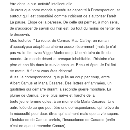
être dans la sur- activité intellectuelle.
Je crois que notre monde a perdu sa capacité à l’introspection, et
surtout qu’il est considéré comme indécent de s’autoriser l’arrêt.
La pause. Eloge de la paresse. De celle qui permet, à mon sens,
de s’accorder de savoir qui l’on est, ou tout du moins de tenter de
le découvrir.
Mes lectures ? La route, de Cormac Mac Carthy, un roman
d’apocalypse adapté au cinéma assez récemment (mais je n’ai
pas vu le film avec Viggo Mortensen). Une histoire de fin du
monde. Un monde désert et presque inhabitable. L’histoire d’un
père et son fils dans la survie absolue. Beau et âpre. Je l’ai fini
ce matin. A fuir si vous êtes déprimé.
Aussi la correspondance, que je lis au coup par coup, entre
Albert Camus et Maria Casares. Des lettres enflammées, un
quotidien qui démarre durant la seconde guerre mondiale. La
plume de Camus, celle, plus naïve et fraîche de la
toute jeune femme qu’est à ce moment-là Maria Casares. Une
autre idée de ce que peut être une correspondance, qui relève de
la nécessité pour deux êtres qui s’aiment mais que la vie sépare.
L’insistance de Camus parfois, l’insouciance de Casares (enfin
c’est ce que lui reproche Camus).