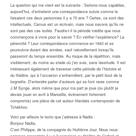
La question qui me vient est la suivante : Serions-nous capables,
aujourd’hui, d’entretenir une correspondance suivie comme le
faisaient ces deux personnes il y a 70 ans ? Certes, ce sont des
intellectuels, Camus est un écrivain, mais nous savons qu’ils ne
sont pas des cas isolés. Faudra-t-il la période inédite que nous
commençons à vivre pour le savoir ? En vérifier l’expérience? La
pérennité ? Leur correspondance commence en 1943 et se
poursuivra durant des années, sauf naturellement lorsqu’ils
passeront du temps ensemble. Au risque de la répétition, mais
visiblement, du moins au stade où j’en suis, sans lassitude. Il est
intéressant également de traverser cette période de l’histoire et
du théâtre, qui à l’occasion s’entremêlent, par le petit bout de la
lorgnette. D’entendre parler d’auteurs qui se font rares comme
J.M Synge, alors même que pour ma part je joue (ou plutôt je
devais jouer en avril à Marseille, événement fortement
compromis) une pièce de cet auteur Irlandais contemporain de
Tchékhov.
Voici par ailleurs le texto que j’adresse à Nadia :
Bonjour Nadia,
C’est Philippe, de la compagnie du Huitième Jour. Nous nous
sommes rencontrés il y a 2 semaines au théâtre de Corbeil et