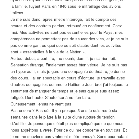
la famille, fuyant Paris en 1940 sous le mitraillage des avions
italiens.
Je me suis donc, après m’être interrogé, fait le compte des
heures et des contrats perdus, retrouvé en confinement. Chez
moi. Mes activités ne sont pas essentielles pour le Pays, mes
compétences ne permettent pas de sauver des vies, et je ne suis
pas commerçant ou quoi que ce soit d’autre dont les activités
sont « essentielles à la vie de la Nation ».
Au tout début, à part lire, me nourrir, dormir, je n’ai rien fait.
Sensation étrange. Finalement assez bien vécue. Je ne suis pas
un hyper-actif, mais je gère une compagnie de théâtre, je donne
des cours, j’ai un spectacle en cours d’écriture, je travaille avec
d’autres compagnies comme le Huitième Jour, bref j’ai toujours le
sentiment de manquer de temps et je sais que je suis assez
fatigué. Dont acte. S’autoriser à ne rien faire.
Curieusement l’ennui ne vient pas.
Pas encore ? Pas sûr. Il y a presque 3 ans je suis resté six
semaines dans le plâtre à la suite d’une rupture du tendon
d’Achille. Je pense que c’était plus compliqué que ce que nous
nous apprêtons à vivre. Pour ce qui me concerne en tout cas. Et
je ne me souviens pas vraiment m’être ennuyé. Sans pour autant